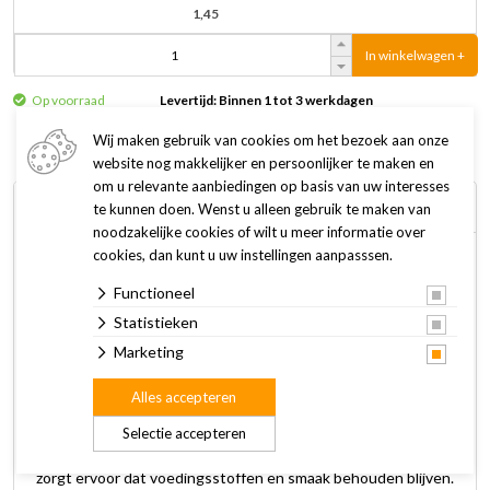
1,45
In winkelwagen +
Op voorraad
Levertijd: Binnen 1 tot 3 werkdagen
Wij maken gebruik van cookies om het bezoek aan onze
website nog makkelijker en persoonlijker te maken en
om u relevante aanbiedingen op basis van uw interesses
Omschrijving
Specificaties
te kunnen doen. Wenst u alleen gebruik te maken van
noodzakelijke cookies of wilt u meer informatie over
cookies, dan kunt u uw instellingen aanpasssen.
Almo Nature kattenvoer HFC Natural kipfilet is een
Functioneel
aanvullend natvoer voor volwassen katten en heeft een
onweerstaanbare smaak door het hoge percentage aan
Statistieken
vlees. Alle natvoer recepten zijn bereid met natuurlijke, verse
Marketing
kip die van oorsprong geschikt is voor menselijke
Alles accepteren
consumptie. Hierbij wordt dezelfde kwaliteit ingrediënten
gebruikt als die zijn toegevoegd aan voeding voor mensen.
Selectie accepteren
De conservering vindt plaats in de eigen kookbouillon, dit
zorgt ervoor dat voedingsstoffen en smaak behouden blijven.