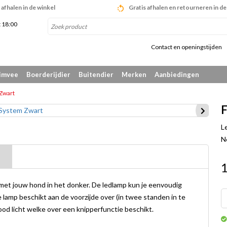
afhalen in de winkel
Gratis afhalen en retourneren in de
t 18:00
Contact en openingstijden
imvee
Boerderijdier
Buitendier
Merken
Aanbiedingen
 Zwart
F
L
N
met jouw hond in het donker. De ledlamp kun je eenvoudig
 lamp beschikt aan de voorzijde over (in twee standen in te
 rood licht welke over een knipperfunctie beschikt.