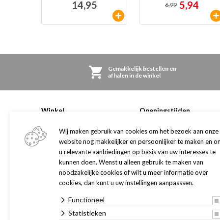
14,95
5,94
6,99
Gemakkelijk bestellen en
afhalen in de winkel
Winkel
Openingstijden
Adres en openingstijden
maandag
09:00
-
18:
Wij maken gebruik van cookies om het bezoek aan onze
Onze winkel
dinsdag
09:00
-
18:
website nog makkelijker en persoonlijker te maken en o
Pets Health dierenkliniek
woensdag
09:00
-
18:
u relevante aanbiedingen op basis van uw interesses te
Dogwash
donderdag
09:00
-
18:
kunnen doen. Wenst u alleen gebruik te maken van
Trimsalon
vrijdag
09:00
-
18:
noodzakelijke cookies of wilt u meer informatie over
Cadeaukaart
zaterdag
09:00
-
17:
cookies, dan kunt u uw instellingen aanpasssen.
Merken
Verzorgingsgebied
Functioneel
Routebeschrijving
Statistieken
Vacatures