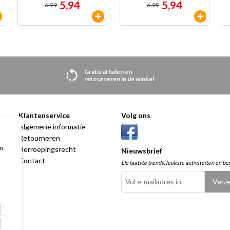
5,94
5,94
6,99
6,99
Gratis afhalen en
retourneren in de winkel
Klantenservice
Volg ons
00
Algemene informatie
00
Retourneren
m
00
Herroepingsrecht
Nieuwsbrief
00
Contact
De laatste trends, leukste activiteiten en be
00
00