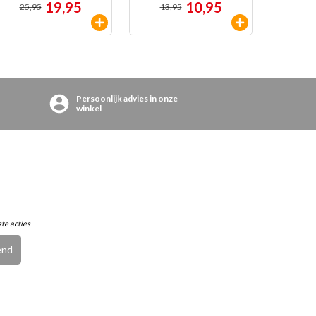
19,95
10,95
25,95
13,95
29,
Persoonlijk advies in onze
winkel
ste acties