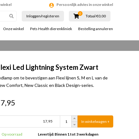
 winkel
Persoonlijk advies in onze winkel
0
Inloggen/registeren
Totaal €0,00
Onze winkel
Pets Health dierenkliniek
Bestelling annuleren
lexi Led Lightning System Zwart
edlamp om te bevestigen aan Flexi lijnen S, M en L van de
ew Comfort, New Classic en Black Design-series.
17,95
17,95
In winkelwagen +
Op voorraad
Levertijd: Binnen 1 tot 3 werkdagen