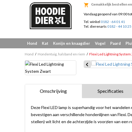
Gemakkelijk bestellen en 
Vandaag geopend van 09:00 to
Tel. winkel
0182 - 64 01 41
Tel. dierenarts
0182 - 44 10 25
Hond
Kat
Konijn en knaagdier
Vogel
Paard
Plu
Hond
Hondentuig, halsband en riem
Flexi Led Lightning System
Omschrijving
Specificaties
Deze Flexi LED lamp is superhandig voor het wandelen 
bevestigen aan verschillende hondenlijnen van Flexi. De
stellen) wit licht en de achterzijde is voorzien van een