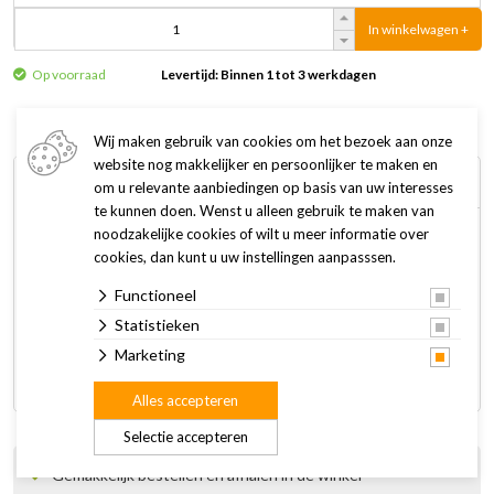
In winkelwagen +
Op voorraad
Levertijd: Binnen 1 tot 3 werkdagen
Wij maken gebruik van cookies om het bezoek aan onze
website nog makkelijker en persoonlijker te maken en
Omschrijving
Specificaties
om u relevante aanbiedingen op basis van uw interesses
te kunnen doen. Wenst u alleen gebruik te maken van
noodzakelijke cookies of wilt u meer informatie over
Kong Occasions Birthday Balloon is een leuke toevoeging
cookies, dan kunt u uw instellingen aanpasssen.
voor elk verjaardagsfeest en een feestelijk apporteerspeeltje
Functioneel
dat een echte gangmaker is. Het lange touw is ideaal voor
trek- en apporteerspelletjes. Kreukel- en piepgeluiden
Statistieken
houden honden bezig in een gezond, actief spel met een
Marketing
verjaardagsballon die nooit leegloopt.
Alles accepteren
Selectie accepteren
Gemakkelijk bestellen en afhalen in de winkel