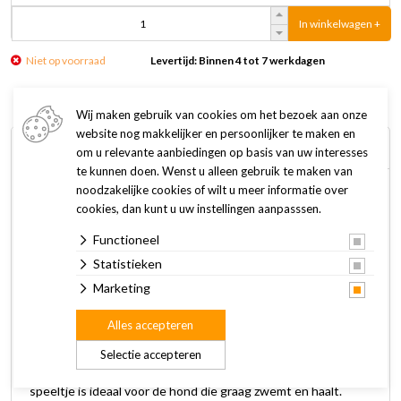
In winkelwagen +
Niet op voorraad
Levertijd: Binnen 4 tot 7 werkdagen
Wij maken gebruik van cookies om het bezoek aan onze
website nog makkelijker en persoonlijker te maken en
Omschrijving
Specificaties
om u relevante aanbiedingen op basis van uw interesses
te kunnen doen. Wenst u alleen gebruik te maken van
noodzakelijke cookies of wilt u meer informatie over
De Kong AirDog Fetch Stick met touw is een
cookies, dan kunt u uw instellingen aanpasssen.
apporteerspeeltje met een touw van hoge kwaliteit. De
Functioneel
Fetch Stick drijft hoog op het water en het touw maakt het
makkelijker om dit speeltje ver te gooien.
Statistieken
Marketing
Dit duurzame en kwalitatief hoogwaardige speeltje kan aan
Alles accepteren
het hondengebit geen slijtage veroorzaken. Het is gemaakt
van een speciaal, niet-schurend vilt wat de tanden niet
Selectie accepteren
beschadigd, zoals bij gewone tennisballen het geval is. Dit
speeltje is ideaal voor de hond die graag zwemt en haalt.