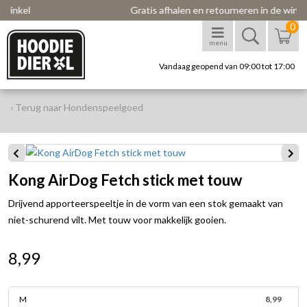
l
Gratis afhalen en retourneren in de winkel
0
menu
Vandaag geopend van 09:00 tot 17:00
‹ Terug naar Hondenspeelgoed
Kong AirDog Fetch stick met touw
Drijvend apporteerspeeltje in de vorm van een stok gemaakt van
niet-schurend vilt. Met touw voor makkelijk gooien.
8,99
M
8,99