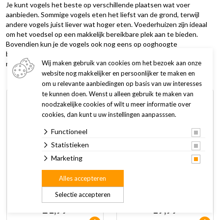
Je kunt vogels het beste op verschillende plaatsen wat voer
aanbieden. Sommige vogels eten het liefst van de grond, terwijl
andere vogels juist liever wat hoger eten. Voederhuizen zijn ideaal
om het voedsel op een makkelijk bereikbare plek aan te bieden.
Bovendien kun je de vogels ook nog eens op ooghoogte
bewonderen, extra leuk! Bekijk hieronder ons assortiment of kom
Wij maken gebruik van cookies om het bezoek aan onze
naar onze winkel om de voederhuizen te bewonderen.
website nog makkelijker en persoonlijker te maken en
om u relevante aanbiedingen op basis van uw interesses
te kunnen doen. Wenst u alleen gebruik te maken van
noodzakelijke cookies of wilt u meer informatie over
cookies, dan kunt u uw instellingen aanpasssen.
Functioneel
Statistieken
Marketing
Alles accepteren
Lona Mezenbollenhouder
Lona Mezenbollenhouder
M4 Groen
M5 Groen
Selectie accepteren
21,99
19,99